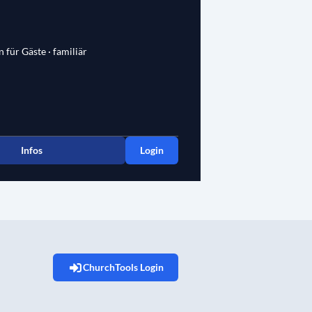
n für Gäste · familiär
Infos
Login
ChurchTools Login